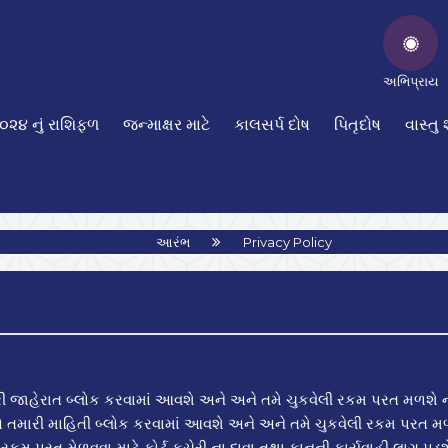
અભિપ્રાય
૦૨૪ નું રાશિફળ
જન્માક્ષર માટે
કાલસર્પ દોષ
પિતૃદોષ
વાસ્તુ 
આરંભ
Privacy Policy
રી જાહેરાત બ્લોક કરવામાં આવશે અને અને તમે ચુકવેલી રકમ પરત મળશે 
ો તમારી માહિતી બ્લોક કરવામાં આવશે અને અને તમે ચુકવેલી રકમ પરત મ
કમ પરત મેળવવા માટે કોર્ટ કચેરી ના દાવા તથા કાનૂની કાર્યવાહી લાગુ પડશે 