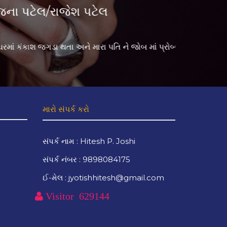
પ્રભુ ભ
હેરવાથી, અમને સફળતા મળી છે અને અમે સંતુષ્ટ છી
મારા દીકરા ન
મારો સંપર્ક કરો
સંપર્ક નામ : Hitesh P. Joshi
સંપર્ક નંબર : 9898084175
ઈ-મેલ : jyotishhitesh@gmail.com
Visitor
629144