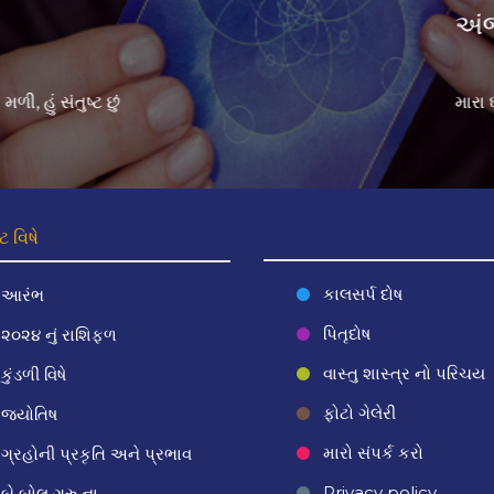
 પ્રોબ્લેમ હતો અમે તમારી પાસે પિતૃ દોષ ની વિધિ કરાવી તેમજ નંગ પ
 વિષે
કાલસર્પ દોષ
આરંભ
પિતૃદોષ
૨૦૨૪ નું રાશિફળ
વાસ્તુ શાસ્ત્ર નો પરિચય
કુંડળી વિષે
ફોટો ગેલેરી
જ્યોતિષ
મારો સંપર્ક કરો
ગ્રહોની પ્રકૃતિ અને પ્રભાવ
Privacy policy
બે બોલ ગુરુ ના