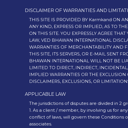
DISCLAIMER OF WARRANTIES AND LIMITATI
THIS SITE IS PROVIDED BY Karmkand ON A
ANY KIND, EXPRESS OR IMPLIED, AS TO T
ON THIS SITE. YOU EXPRESSLY AGREE THAT 
LAW, VED BHAWAN INTERNATIONAL DISCLAI
WARRANTIES OF MERCHANTABILITY AND F
THIS SITE, ITS SERVERS, OR E-MAIL SEN
BHAWAN INTERNATIONAL WILL NOT BE LIAB
LIMITED TO DIRECT, INDIRECT, INCIDENT
IMPLIED WARRANTIES OR THE EXCLUSION O
DISCLAIMERS, EXCLUSIONS, OR LIMITATIO
APPLICABLE LAW
The jurisdictions of disputes are divided in 2 g
1. As a client / member, by involving us for any
conflict of laws, will govern these Conditions
associates.