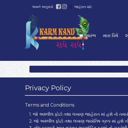
||
અમને અનુસરો
જાહેરાત માટે
આરંભ
મારા વિષે
૨
Privacy Policy
Terms and Conditions
1. જો અશ્લીલ ફોટો તથા લખાણ જાહેરાત માં હશે તો તમા
2. જો અશ્લીલ ફોટો તથા લખાણ જયોતિષ ગ્રુપ માં હશે ત
3. નોંધ પ્રમાણે આવુ વારંવાર અપલોડિંગ કરશો તો ચુકવેલી ર