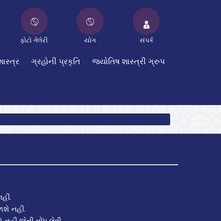
ફોટો ગેલેરી
યોગ
સંપર્ક
શાસ્ત્ર
ગ્રહોની પ્રકૃતિ
જયોતિષ શાસ્ત્રી ગ્રુપ
નહી.
ળશે નહી.
નહીં જેની નોંધ લેવી.