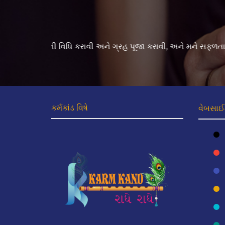
અંજના પટેલ/રાજેશ પટેલ
મારા ઘરમાં કંકાશ જગડા થતા અને મારા પતિ ને જોબ માં
કર્મકાંડ વિષે
વેબસાઈટ