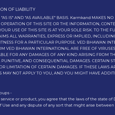
ON OF LIABILITY
N "AS IS" AND "AS AVAILABLE" BASIS. Karmkand MAKES
HE OPERATION OF THIS SITE OR THE INFORMATION, CON
YOUR USE OF THIS SITE IS AT YOUR SOLE RISK. TO THE 
MS ALL WARRANTIES, EXPRESS OR IMPLIED, INCLUDING,
ITNESS FOR A PARTICULAR PURPOSE. VED BHAWAN IN
T FROM VED BHAWAN INTERNATIONAL ARE FREE OF VIRU
LE FOR ANY DAMAGES OF ANY KIND ARISING FROM THE 
AL, PUNITIVE, AND CONSEQUENTIAL DAMAGES. CERTAIN 
R LIMITATION OF CERTAIN DAMAGES. IF THESE LAWS A
NS MAY NOT APPLY TO YOU, AND YOU MIGHT HAVE ADDIT
roups -
 service or product, you agree that the laws of the state of D
 of Use and any dispute of any sort that might arise between