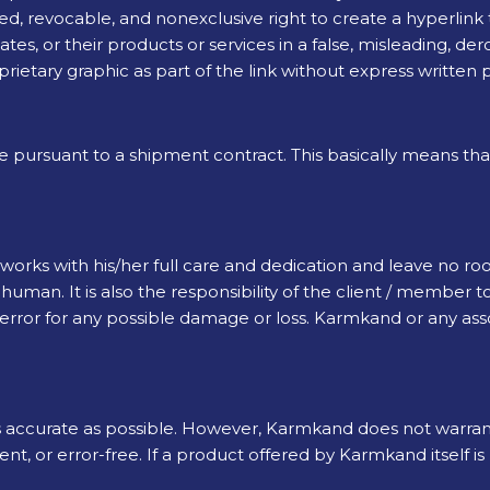
ed, revocable, and nonexclusive right to create a hyperli
ates, or their products or services in a false, misleading, de
etary graphic as part of the link without express written 
rsuant to a shipment contract. This basically means that th
orks with his/her full care and dedication and leave no r
human. It is also the responsibility of the client / member 
error for any possible damage or loss. Karmkand or any assoc
 accurate as possible. However, Karmkand does not warrant
rrent, or error-free. If a product offered by Karmkand itself i