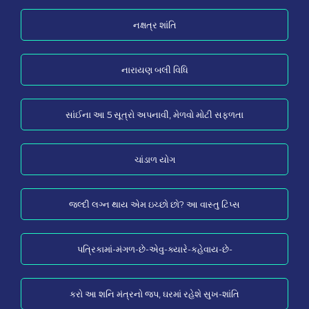
નક્ષત્ર શાંતિ
નારાયણ બલી વિધિ
સાંઈના આ 5 સૂત્રો અપનાવી, મેળવો મોટી સફળતા
ચાંડાળ યોગ
જલ્દી લગ્ન થાય એમ ઇચ્છો છો? આ વાસ્તુ ટિપ્સ
પત્રિકામાં-મંગળ-છે-એવુ-ક્યારે-કહેવાય-છે-
કરો આ શનિ મંત્રનો જપ, ઘરમાં રહેશે સુખ-શાંતિ