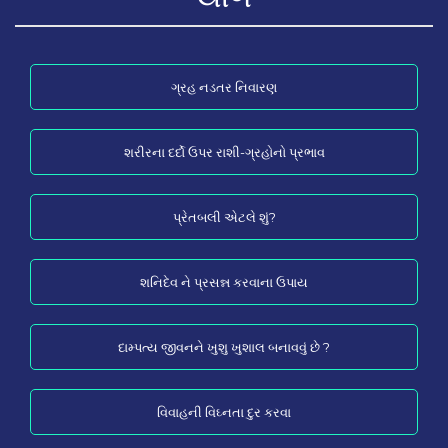
ગ્રહ નડતર નિવારણ
શરીરના દર્દો ઉપર રાશી-ગ્રહોનો પ્રભાવ
પ્રેતબલી એટલે શું?
શનિદેવ ને પ્રસન્ન કરવાના ઉપાય
દામ્પત્ય જીવનને ખુશુ ખુશાલ બનાવવું છે ?
વિવાહની વિઘ્નતા દુર કરવા