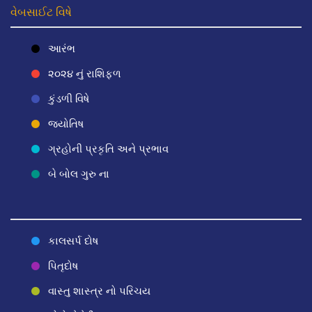
વેબસાઈટ વિષે
આરંભ
૨૦૨૪ નું રાશિફળ
કુંડળી વિષે
જ્યોતિષ
ગ્રહોની પ્રકૃતિ અને પ્રભાવ
બે બોલ ગુરુ ના
કાલસર્પ દોષ
પિતૃદોષ
વાસ્તુ શાસ્ત્ર નો પરિચય