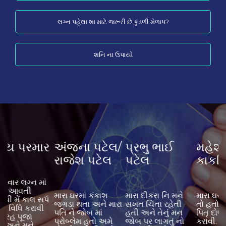
લગ્ન પહેલા શા માટે જરૂરી છે કુંડળી મેળાપ?
શનિ ના ઉપાયો
ર
અંજના પટેલ/
પ્રભુ ભાઈ
મહેશ
રાજેશ પટેલ
પટેલ
કાકડિયા
મ
મ
મારા ઘરમાં કંકાશ
મારા દીકરા નિ મને
મારા ઘરમાં કંકાશ રહે
પ
હ
જગડા થતા અને મારા
સખત ચિંતા રહેતી
તો હતો, તમારી પાસે
ન
પતિ ને જોબ માં
હતી અને તેનું મન
પિતૃ દોષ ની વિધિ
ક
પ્રોબ્લેમ હતો અમે
જોબ પર લાગતું નો
કરાવી. મારું કાર્ય
ક