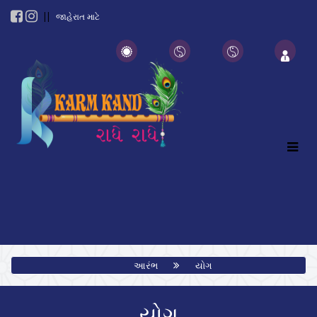
||
જાહેરાત માટે
આરંભ
યોગ
યોગ