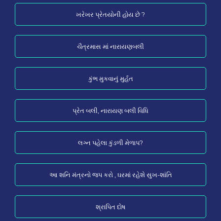
ખરેખર પ્રેતયોની હોય છે ?
ચૈત્રમાસ માં નારાયણબલી
કુંભ મુકવાનું મુર્હત
પ્રેત બલી, નારાયણ બલી વિધિ
લગ્ન પહેલા કુંડળી મેળાપ?
આ શનિ મંત્રનો જપ કરો , ઘરમાં રહેશે સુખ-શાંતિ
શ્રાપિત દોષ