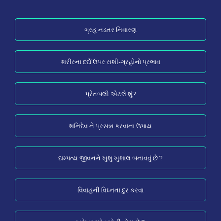
ગ્રહ નડતર નિવારણ
શરીરના દર્દો ઉપર રાશી-ગ્રહોનો પ્રભાવ
પ્રેતબલી એટલે શું?
શનિદેવ ને પ્રસન્ન કરવાના ઉપાય
દામ્પત્ય જીવનને ખુશુ ખુશાલ બનાવવું છે ?
વિવાહની વિઘ્નતા દુર કરવા