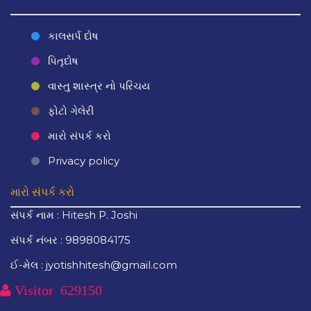
કાલસર્પ દોષ
પિતૃદોષ
વાસ્તુ શાસ્ત્ર નો પરિચય
ફોટો ગેલેરી
મારો સંપર્ક કરો
Privacy policy
મારો સંપર્ક કરો
સંપર્ક નામ : Hitesh P. Joshi
સંપર્ક નંબર : 9898084175
ઈ-મેલ : jyotishhitesh@gmail.com
Visitor
629150