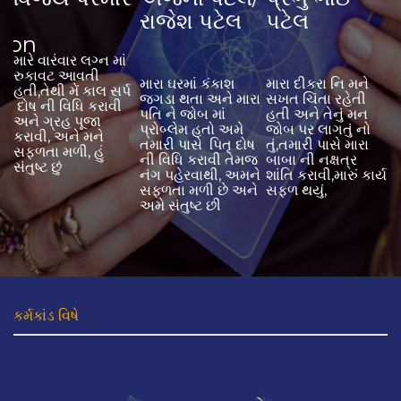
રાજેશ પટેલ
પટેલ
કાકડિયા
ં
મ
મ
મારા ઘરમાં કંકાશ
મારા દીકરા નિ મને
મારા ઘરમાં કંકાશ રહે
પ
હ
જગડા થતા અને મારા
સખત ચિંતા રહેતી
તો હતો, તમારી પાસે
ન
પતિ ને જોબ માં
હતી અને તેનું મન
પિતૃ દોષ ની વિધિ
ક
પ્રોબ્લેમ હતો અમે
જોબ પર લાગતું નો
કરાવી. મારું કાર્ય
ક
તમારી પાસે પિતૃ દોષ
તું,તમારી પાસે મારા
સફળ થયું મને
પ
ની વિધિ કરાવી તેમજ
બાબા ની નક્ષત્ર
સંતોસ થયો
ક
નંગ પહેરવાથી, અમને
શાંતિ કરાવી,મારું કાર્ય
સફળતા મળી છે અને
સફળ થયું,
અમે સંતુષ્ટ છી
કર્મકાંડ વિષે