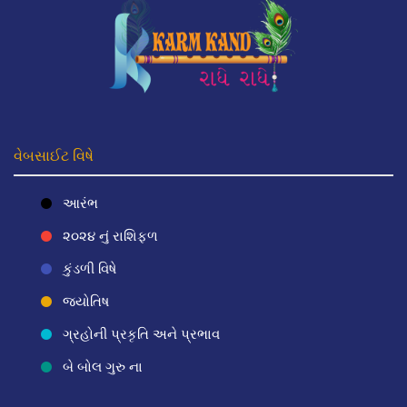
વેબસાઈટ વિષે
આરંભ
૨૦૨૪ નું રાશિફળ
કુંડળી વિષે
જ્યોતિષ
ગ્રહોની પ્રકૃતિ અને પ્રભાવ
બે બોલ ગુરુ ના