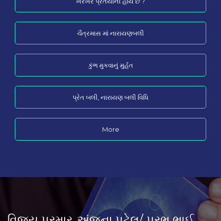
ખરેખર પ્રેતયોની હોય છે ?
ચૈત્રમાસ માં નારાયણબલી
કુંભ મુકવાનું મુર્હત
પ્રેત બલી, નારાયણ બલી વિધિ
More
ર
અંજના પટેલ/
પ્રભુ ભાઈ
મહેશ