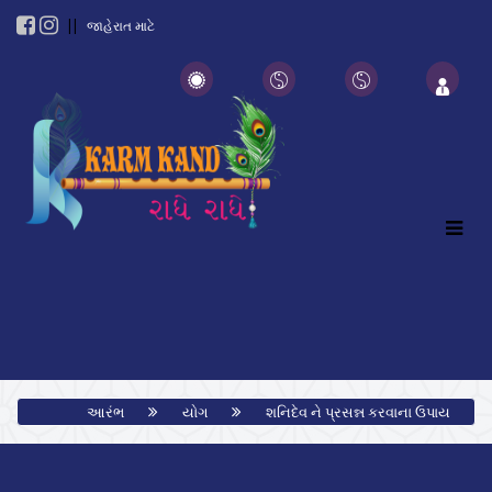
||
જાહેરાત માટે
આરંભ
યોગ
શનિદેવ ને પ્રસન્ન કરવાના ઉપાય