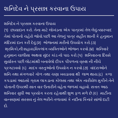
શનિદેવ ને પ્રસન્ન કરવાના ઉપાય
શનિદેવ ને પ્રસન્ન કરવાના ઉપાય
(૧) છાયાદાન કરો. તેના માટે લોખંડના એક પાત્રમાં તેલ લેવું.ત્યારબાદ
તેમાં પોતાનો ચહેરો જોવો.પછી આ તેલનું પાત્ર સહીત શાની કે હનુમાન
મંદિરમાં દાન કરી દેવું.(૨) ભોજનમાં મરીનો ઉપયોગ કરો.(૩)
શ્રમિકો,ની:સહાય,વિકલાંગ વ્યક્તિઓને ભોજન કરવો.(૪) શનિવારે
હનુમાન ચાલીસા અથવા સુંદર કાંડ નો પાઠ કરો.(૫) શનિવારના દિવસે
સુર્યાસ્ત પછી લોટમાંથી બનાવેલો દીપક પીપળના વ્રુક્ષ ની નીચે
પ્રગટાવવો (૬) માદક વસ્તુઓનો ઉપયોગ ન કરવો.(૭) વાંદરાઓને
શનિ તથા મંગળવારે ગોળ તથા ચણા ખવડાવવા થી લાભ થાય.(૮) કળા
કપડામાં આઠસો ગ્રામ લાકડાના કોલસા તથા એક નારીયેલ મુકીને તેને
પોતાની ઉપરથી સાત વાર ઉતારીને વહેતા જળમાં વહાવો. સત્તત આઠ
શનિવાર સુધી આ પ્રયોગ કરતા રહેવાથી શુભ ફળ મળે છે.(૯) માટીના
વાન્સણમાં સરસવ નું તેલ ભરીને તળાવમાં કે નદીના કિનારે સાંજે દાટી
દો.